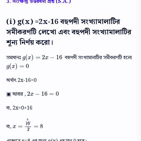
3. সংক্ষিপ্ত উত্তরধর্মী প্রশ্ন (S.A.)
(i) g(x) =2x-16 বহুপদী সংখ্যামালাটির
সমীকরণটি লেখো এবং বহুপদী সংখ্যামালাটির
শূন্য নির্ণয় করো।
(
)
=
2
−
16
সমাধানঃ
বহুপদী সংখ্যামালাটির সমীকরণটি হলো
g
(
x
)
=
2
x
−
16
g
x
x
(
)
=
0
g
(
x
)
=
0
g
x
অর্থাৎ 2x-16=0
2
−
16
=
0
▣ আবার ,
2
x
−
16
=
0
x
বা, 2x=0+16
8
1
6
/
/
=
=
8
বা,
x
=
⧸
1
⧸
6
8
⧸
2
=
8
x
2
/