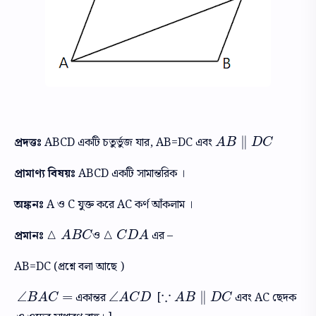
∥
প্রদত্তঃ
ABCD একটি চতুর্ভুজ যার, AB=DC এবং
A
B
∥
D
C
A
B
D
C
প্রামাণ্য বিষয়ঃ
ABCD একটি সামান্তরিক ।
অঙ্কনঃ
A ও C যুক্ত করে AC কর্ণ আঁকলাম ।
△
△
প্রমানঃ
ও
এর –
△
A
B
C
△
C
D
A
A
B
C
C
D
A
AB=DC (প্রশ্নে বলা আছে )
∵
∠
=
∠
∥
একান্তর
[
এবং AC ছেদক
∠
B
A
C
=
∠
A
C
D
∵
A
B
∥
D
C
B
A
C
A
C
D
A
B
D
C