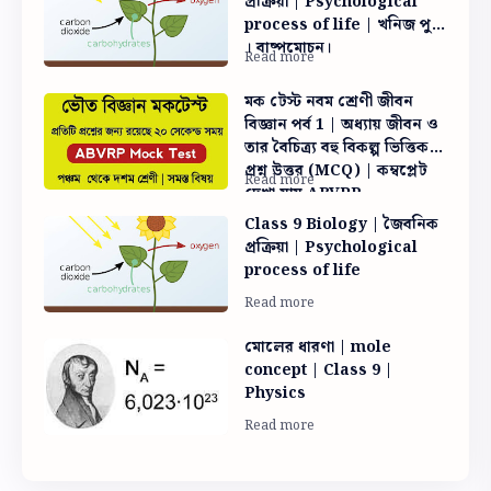
প্রক্রিয়া | Psychological
process of life | খনিজ পুষ্টি
। বাষ্পমোচন।
মক টেস্ট নবম শ্রেণী জীবন
বিজ্ঞান পর্ব 1 | অধ্যায় জীবন ও
তার বৈচিত্র্য বহু বিকল্প ভিত্তিক
প্রশ্ন উত্তর (MCQ) | কম্বপ্লেট
দেখা যায় ABVRP
MOCKTEST
Class 9 Biology | জৈবনিক
প্রক্রিয়া | Psychological
process of life
মোলের ধারণা | mole
concept | Class 9 |
Physics