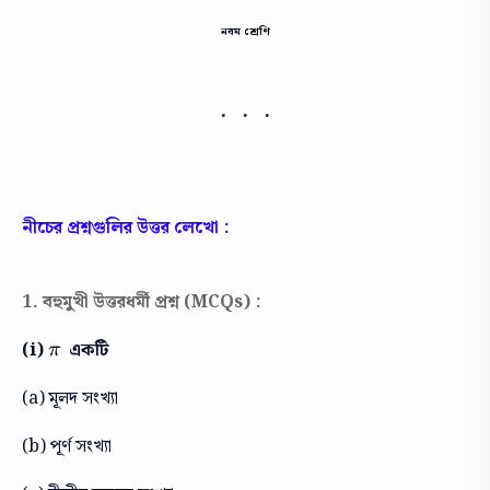
নবম
শ্রেণি
নীচের প্রশ্নগুলির উত্তর লেখো :
1. বহুমুখী উত্তরধর্মী প্রশ্ন (MCQs) :
(i)
একটি
π
π
(a) মূলদ সংখ্যা
(b) পূর্ণ সংখ্যা