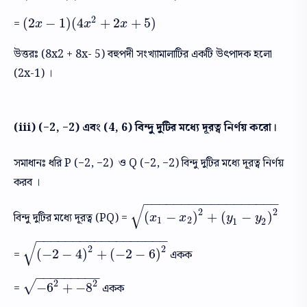
2
(
2
−
1
)
(
4
+
2
+
5
)
=
(
2
x
−
1
)
(
4
x
2
+
2
x
+
5
)
x
x
x
উত্তরঃ (8x2 + 8x- 5) বহুপদী সংখ্যামালাটির একটি উৎপাদক হলো
(2x-1) ।
(iii) (−2, −2) এবং (4, 6) বিন্দু দুটির মধ্যে দূরত্ব নির্ণয় করো।
সমাধানঃ ধরি P (−2, −2) ও Q (−2, −2) বিন্দু দুটির মধ্যে দূরত্ব নির্ণয়
করব ।
−
−
−
−
−
−
−
−
−
−
−
−
−
−
−
−
−
−
√
2
2
(
−
)
+
(
−
)
বিন্দু দুটির মধ্যে দূরত্ব (PQ) =
(
x
1
−
x
2
)
2
+
(
y
1
−
y
2
)
2
x
x
y
y
1
2
1
2
−
−
−
−
−
−
−
−
−
−
−
−
−
−
−
−
−
−
√
2
2
(
−
2
−
4
)
+
(
−
2
−
6
)
=
একক
(
−
2
−
4
)
2
+
(
−
2
−
6
)
2
−
−
−
−
−
−
−
−
−
2
2
√
−
6
+
−
8
=
একক
−
6
2
+
−
8
2