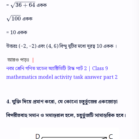
−
−
−
−
−
−
√
36
+
64
=
একক
36
+
64
−
−
−
√
100
একক
100
= 10 একক
উত্তরঃ (−2, −2) এবং (4, 6) বিন্দু দুটির মধ্যে দূরত্ব 10 একক ।
আরও পড়ঃ
|
নবম শ্রেনি গণিত মডেল অ্যাক্টিভিটি টাস্ক পার্ট 2 | Class 9
mathematics model activity task answer part 2
4. যুক্তি দিয়ে প্রমাণ করো, যে কোনো চতুর্ভুজের একজোড়া
বিপরীতবাহু সমান ও সমান্তরাল হলে, চতুর্ভুজটি সামান্তরিক হবে।