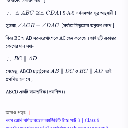
ও ওদের সাধারণ বাহু। ]
∴
△
△
≅
[ S-A-S সর্বসমতার সূত্র অনুযায়ী ]
∴
△
A
B
C
≅
△
C
D
A
A
B
C
C
D
A
∠
=
∠
সুতরাং
[সর্বসম ত্রিভুজের অনুরূপ কোণ ]
∠
A
C
B
=
∠
D
A
C
A
C
B
D
A
C
কিন্তু BC ও AD সরলরেখাংশকে AC ছেদ করেছে । তাই দুটি একান্তর
কোণের মান সমান।
∴
∥
∴
B
C
∥
A
D
B
C
A
D
∥
∥
যেহেতু, ABCD চতুর্ভুজের
ও
তাই
A
B
∥
D
C
B
C
∥
A
D
A
B
D
C
B
C
A
D
প্রমাণিত হল যে ,
ABCD একটি সামান্তরিক (প্রমাণিত)।
আরও পড়ঃ
|
নবম শ্রেনি গণিত মডেল অ্যাক্টিভিটি টাস্ক পার্ট 3 | Class 9