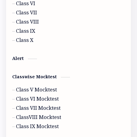
Class 9 Model Activity
Class 9 Physical science Mocktest
Class VI
Class VII
Class 9 Physics
Geography
Class VIII
History
Model activity 2021
Class IX
Class X
Model activity 2022
Alert
Classwise Mocktest
Class V Mocktest
Class VI Mocktest
Class VII Mocktest
ClassVIII Mocktest
Class IX Mocktest