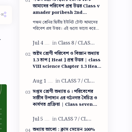
আমাদের পরিবেশ প্রশ্ন উত্তর Class v
amader poribesh 2nd
summative question answer
পঞ্চম শ্রেনির দ্বিতীয় ইউনিট টেস্ট আমাদের
পরিবেশ প্রশ্ন উত্তর। এই গুলো ভালো করে
পরলেই তুমি পরীক্ষায় সব প্রশ্নের উত্তর দিতে
r
পারবে। পঞ্চম শ্রেনির দ্বিতী…
অষ্টম শ্রেণী পরিবেশ ও বিজ্ঞান অধ্যায়
1.3 তাপ [ Heat ] প্রশ্ন উত্তর | class
VIII science Chapter 1.3 Heat
question answer
সপ্তম শ্রেণী অধ্যায় 6 । পরিবেশের
সজীব উপাদান এর গঠনগত বৈচিত্র ও
কার্যগত প্রক্রিয়া | Class seven
life science question answer
অধ্যায় আলো : ক্লাস সেভেন 100%