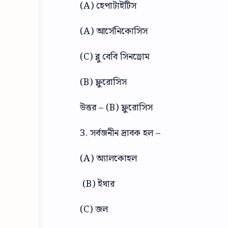
(A) হেপাটাইটিস
(A) আর্সেনিকোসিস
(C) ব্লু বেবি সিনড্রোম
(B) ফ্লুরোসিস
উত্তর – (B) ফ্লুরোসিস
3. সর্বজনীন দ্রাবক হল –
(A) অ্যালকোহল
(B) ইথার
(C) জল