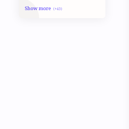
Class 10 LSc
Class 10 Math
Class 10 Mocktest
Class 10 Model Activity
Class 10 Physical science Mocktest
CLASS 10 PHYSICS
CLASS 5
Class 5 Math
Class 5 Mocktest
Class 5 Model activity
Class 5 Science
Class 6
class 6 Geography
Class 6 History
Class 6 Math
Class 6 Mocktest
Class 6 Model activity
Class 6 Poribesh biggan Mocktest
CLASS 6 SCIENCE
CLASS 7