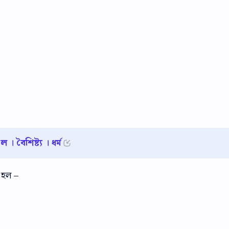
। বৈশিষ্ট্য । ধর্ম
 হল –