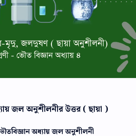
যায় জল অনুশীলনীর উত্তর ( ছায়া )
 ভৌতবিজ্ঞান অধ্যায় জল অনুশীলনী