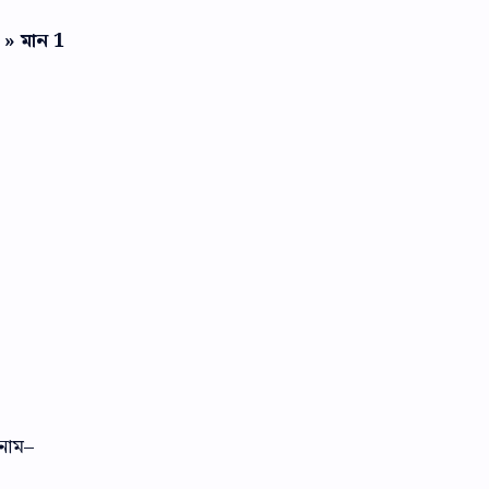
) » মান 1
 নাম–