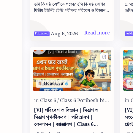
ইউনিট টেস্ট সাজেশন
সমা
তুমি কি ষষ্ঠ শ্রেণীতে পড়ো? তুমি কি ষষ্ঠ শ্রেণির
1. মনে মনে ক
দ্বিতীয় ইউনিট টেস্ট পরীক্ষার পরিবেশ ও বিজ্ঞান
গুণিতক খুঁজি। 5
এর সাজেশন খুঁজছো তাহলে তুমি ঠিক জায়গায়
এসেছ। এখান…
[VI] পরিবেশ ও বিজ্ঞান | মিশ্রণ ও
[VI]
মিশ্রণ পৃথকীকরণ | পরিস্রাবণ |
সংকে
কেলাসন | আশ্রাবণ | Class 6
টেস্
science chapter 3 mock test
Signs 