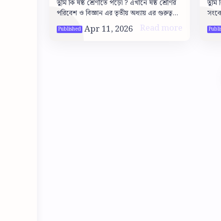
তুমি কি ষষ্ঠ শ্রেণীতে পড়ো ? এখানে ষষ্ঠ শ্রেণির
তুমি 
Mixture
el
পরিবেশ ও বিজ্ঞান এর তৃতীয় অধ্যায় এর গুরুত্বপূর্ণ
সংকেত
একটি টপিক : মিশ্রণ, মিশ্রণ পৃথকীকরণ ,
পড়ো
পরিস্রাবণ, ক…
তোমরা