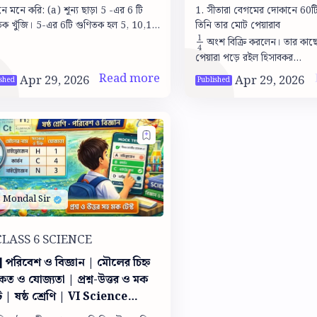
ধান
Mathematics
রি: (a) শূন্য ছাড়া 5 -এর 6 টি
1. সীতারা বেগমের দোকানে 60টি
-এর 6টি গুণিতক হল 5, 10,15,
তিনি তার মোট পেয়ারাব
1
20, 25 ও 30। (b) 7-এর 3টি গুণ…
অংশ বিক্রি করলেন। তার কা
1
4
4
পেয়ারা পড়ে রইল হিসাবকর…
 পরিবেশ ও বিজ্ঞান | মৌলের চিহ্ন
ত ও যোজ্যতা | প্রশ্ন-উত্তর ও মক
ট | ষষ্ঠ শ্রেণি | VI Science
Symbols valency of the