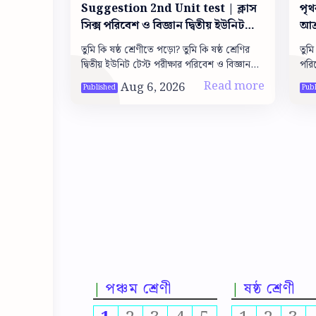
Suggestion 2nd Unit test | ক্লাস
পৃথ
সিক্স পরিবেশ ও বিজ্ঞান দ্বিতীয় ইউনিট
আশ্
টেস্ট সাজেশন
ch
তুমি কি ষষ্ঠ শ্রেণীতে পড়ো? তুমি কি ষষ্ঠ শ্রেণির
তুমি
দ্বিতীয় ইউনিট টেস্ট পরীক্ষার পরিবেশ ও বিজ্ঞান
পরিব
এর সাজেশন খুঁজছো তাহলে তুমি ঠিক জায়গায়
একটি
এসেছ। এখান…
ক…
পঞ্চম শ্রেণী
ষষ্ঠ শ্রেণী