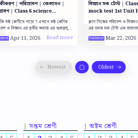
কীকরণ | পরিস্রাবণ | কেলাসন |
বিজ্ঞান মক টেস্ট | Class VI science
রাবণ | Class 6 science
mock test 1st Unit 
apter 3 mock test Mixture
 কি ষষ্ঠ শ্রেণীতে পড়ো ? এখানে ষষ্ঠ শ্রেণির
ক্লাস সিক্সের পরিবেশ ও বিজ্ঞা
েশ ও বিজ্ঞান এর তৃতীয় অধ্যায় এর গুরুত্বপূর্ণ
এর সমস্ত মক টেস্ট এক জায়গায
 টপিক : মিশ্রণ, মিশ্রণ পৃথকীকরণ , পরিস্রাবণ,
সপ্তম শ্রেণী
অষ্টম শ্রেণী