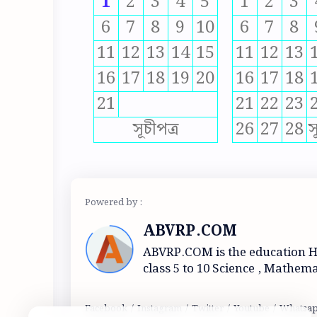
1
2
3
4
5
1
2
3
6
7
8
9
10
6
7
8
11
12
13
14
15
11
12
13
16
17
18
19
20
16
17
18
21
21
22
23
সূচীপত্র
26
27
28
স
ABVRP.COM
ABVRP.COM is the education 
class 5 to 10 Science , Mathema
and Geography.Question -ans
Mocktest and Eduactional topi