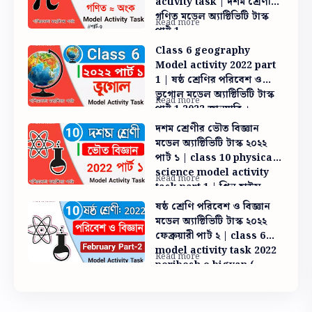
activity task | দশম শ্রেণী
গণিত মডেল অ্যাক্টিভিটি টাস্ক
পার্ট 1
Class 6 geography
Model activity 2022 part
1 | ষষ্ঠ শ্রেণির পরিবেশ ও
ভূগোল মডেল অ্যাক্টিভিটি টাস্ক
পার্ট 1 2022 জানুয়ারি ।
সৌরঝড় হলে পৃথিবীর উপগ্রহ
দশম শ্রেণীর ভৌত বিজ্ঞান
যোগাযোগ ব্যবস্থায় সমস্যা সৃষ্টি
মডেল অ্যাক্টিভিটি টাস্ক ২০২২
হয় কেন
পার্ট ১ | class 10 physical
science model activity
task part 1 | গ্রিন হাউস
এফেক্ট না থাকলে পৃথিবীতে
ষষ্ঠ শ্রেণি পরিবেশ ও বিজ্ঞান
প্রাণসৃষ্টির উপযুক্ত উন্নতা সৃষ্টি হত
মডেল অ্যাক্টিভিটি টাস্ক ২০২২
না
ফেব্রুয়ারী পার্ট ২ | class 6
model activity task 2022
poribesh o bigyan (
science )