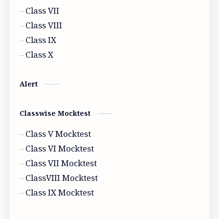
Class VII
Class 9 Physics
Geography
Class VIII
History
Model activity 2021
Class IX
Class X
Model activity 2022
Alert
Classwise Mocktest
Class V Mocktest
Class VI Mocktest
Class VII Mocktest
ClassVIII Mocktest
Class IX Mocktest