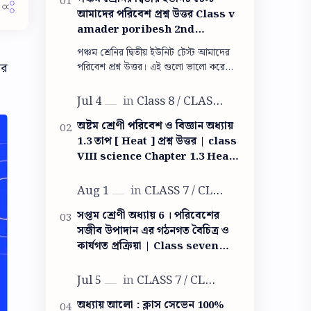
আমাদের পরিবেশ প্রশ্ন উত্তর Class v
amader poribesh 2nd
summative question answer
পঞ্চম শ্রেনির দ্বিতীয় ইউনিট টেস্ট আমাদের
তর
পরিবেশ প্রশ্ন উত্তর। এই গুলো ভালো করে
পরলেই তুমি পরীক্ষায় সব প্রশ্নের উত্তর দিতে
পারবে। পঞ্চম শ্রেনির দ্বিতী…
অষ্টম শ্রেণী পরিবেশ ও বিজ্ঞান অধ্যায়
1.3 তাপ [ Heat ] প্রশ্ন উত্তর | class
VIII science Chapter 1.3 Heat
question answer
সপ্তম শ্রেণী অধ্যায় 6 । পরিবেশের
সজীব উপাদান এর গঠনগত বৈচিত্র ও
কার্যগত প্রক্রিয়া | Class seven
life science question answer
অধ্যায় আলো : ক্লাস সেভেন 100%