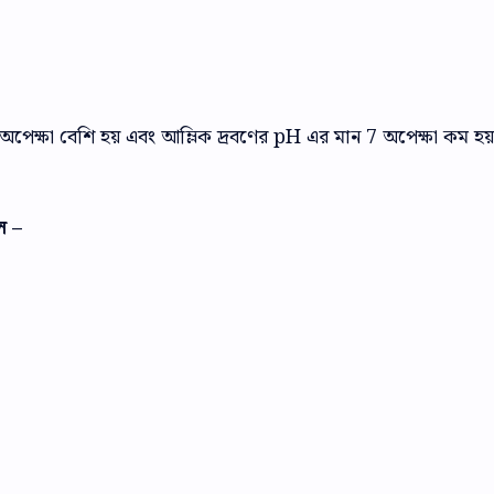
7 অপেক্ষা বেশি হয় এবং আম্লিক দ্রবণের pH এর মান 7 অপেক্ষা কম হয
ল –