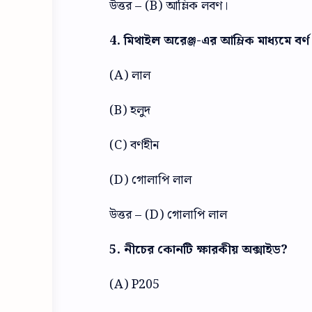
উত্তর – (B) আম্লিক লবণ।
4. মিথাইল অরেঞ্জ-এর আম্লিক মাধ্যমে বর্
(A) লাল
(B) হলুদ
(C) বর্ণহীন
(D) গোলাপি লাল
উত্তর – (D) গোলাপি লাল
5. নীচের কোনটি ক্ষারকীয় অক্সাইড?
(A) P205