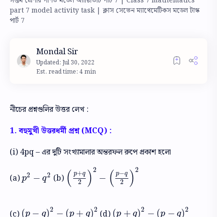
সপ্তম শ্রেণীর গণিত মডেল অ্যাক্টিভিটি পার্ট 7 | Class 7 mathematics
part 7 model activity task | ক্লাস সেভেন ম্যাথেমেটিকস মডেল টাস্ক
পার্ট 7
Est. read time: 4 min
নীচের প্রশ্নগুলির উত্তর লেখ :
1. বহুমুখী উত্তরধর্মী প্রশ্ন (MCQ) :
(i) 4pq – এর দুটি সংখ্যামালার অন্তরফল রুপে প্রকাশ হলো
2
2
(
)
(
)
+
−
p
q
p
q
2
2
−
−
(a)
(b)
p
2
−
q
2
(
p
+
q
2
)
2
−
(
p
−
q
2
)
2
p
q
2
2
2
2
2
2
(
−
)
−
(
+
)
(
+
)
−
(
−
)
(c)
(d)
(
p
−
q
)
2
−
(
p
+
q
)
2
(
p
+
q
)
2
−
(
p
−
q
)
2
p
q
p
q
p
q
p
q