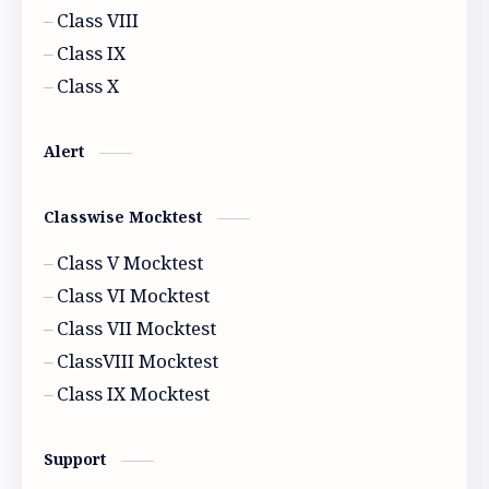
Class VIII
History
Model activity 2021
Class IX
Class X
Model activity 2022
Alert
Classwise Mocktest
Class V Mocktest
Class VI Mocktest
Class VII Mocktest
ClassVIII Mocktest
Class IX Mocktest
Support