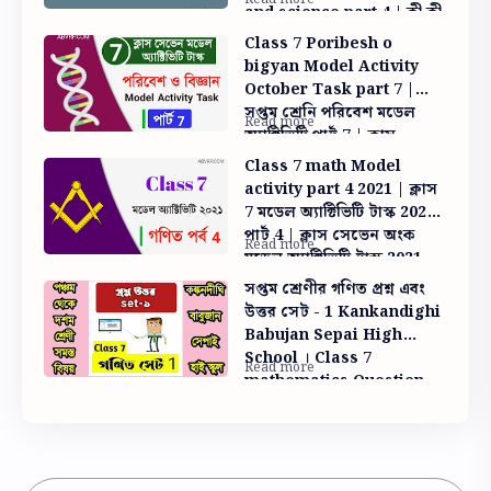
and science part 4 | কী কী
উপায়ে ফিল্টার যন্ত্রের সাহায্য
Class 7 Poribesh o
ছাড়াই বাড়িতে বিশুদ্ধ পানীয়
bigyan Model Activity
জল তৈরি করা যায়
October Task part 7 |
সপ্তম শ্রেনি পরিবেশ মডেল
অ্যাক্টিভিটি পার্ট 7 | ক্লাস
সেভেন পরিবেশ মডেল টাস্ক
Class 7 math Model
উত্তর
activity part 4 2021 | ক্লাস
7 মডেল অ্যাক্টিভিটি টাস্ক 2021
পার্ট 4 | ক্লাস সেভেন অংক
মডেল অ্যাক্টিভিটি টাস্ক 2021
পার্ট 4
সপ্তম শ্রেণীর গণিত প্রশ্ন এবং
উত্তর সেট - 1 Kankandighi
Babujan Sepai High
School । Class 7
mathematics Question
And Answer set -1 । x কে
দুটি বর্গের অন্তর রুপে প্রকাশা ।
abvrp.com