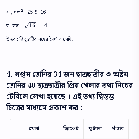
2
বা , লম্ব
= 25-9=16
−
−
√
16
=
4
বা, লম্ব =
16
=
4
উত্তর : ত্রিভুজটির লম্বের দৈর্ঘ্য 4 সেমি.
4. সপ্তম শ্রেনির 34 জন ছাত্রছাত্রীর ও অষ্টম
শ্রেনির 40 ছাত্রছাত্রীর প্রিয় খেলার তথ্য নিচের
টেবিলে লেখা হয়েছে । এই তথ্য দ্বিস্তম্ভ
চিত্রের মাধ্যমে প্রকাশ কর :
খেলা
ক্রিকেট
ফুটবল
সাঁতার