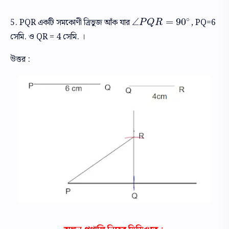
∘
∠
=
90
5. PQR একটি সমকোণী ত্রিভুজ আঁক যার
, PQ=6
∠
P
Q
R
=
90
∘
P
Q
R
সেমি. ও QR = 4 সেমি. ।
উত্তর :