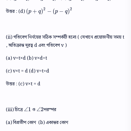
2
2
(
+
)
−
(
−
)
উত্তর : (d)
(
p
+
q
)
2
−
(
p
−
q
)
2
p
q
p
q
(ii) গতিবেগ নির্নয়ের সঠিক সম্পর্কটি হলো ( যেখানে প্রয়োজনীয় সময় t
, অতিক্রান্ত দূরত্ব d এবং গতিবেগ v )
(a) v=t×d (b) v×d=t
(c) v×t = d (d) v=t+d
উত্তর : (c) v×t = d
∠
1
∠
2
(iii) চিত্রে
ও
পরস্পর
∠
1
∠
2
(a) বিপ্রতীপ কোণ (b) একান্তর কোণ