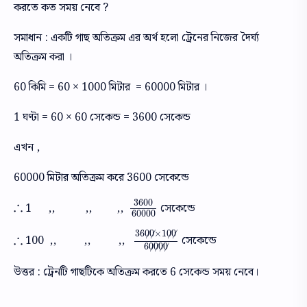
করতে কত সময় নেবে ?
সমাধান : একটি গাছ অতিক্রম এর অর্থ হলো ট্রেনের নিজের দৈর্ঘ্য
অতিক্রম করা ।
60 কিমি = 60 × 1000 মিটার = 60000 মিটার ।
1 ঘণ্টা = 60 × 60 সেকেন্ড = 3600 সেকেন্ড
এখন ,
60000 মিটার অতিক্রম করে 3600 সেকেন্ডে
3600
∴
1 ,, ,, ,,
সেকেন্ডে
∴
3600
60000
60000
36
0
0
×
1
0
0
/
/
/
/
∴
100 ,, ,, ,,
সেকেন্ডে
∴
36
⧸
0
⧸
0
×
1
⧸
0
⧸
0
6
⧸
0
⧸
0
⧸
0
⧸
0
6
0
0
0
0
/
/
/
/
উত্তর : ট্রেনটি গাছটিকে অতিক্রম করতে 6 সেকেন্ড সময় নেবে।