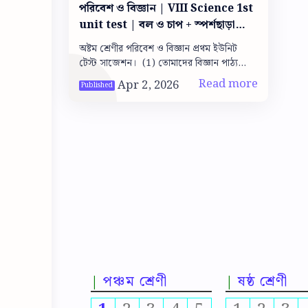
পরিবেশ ও বিজ্ঞান | VIII Science 1st
unit test | বল ও চাপ + স্পর্শছাড়া
ক্রিয়াশীল বল, মৌল, যৌগ ও রাসায়নিক
অষ্টম শ্রেণীর পরিবেশ ও বিজ্ঞান প্রথম ইউনিট
বিক্রিয়া (পদার্থের প্রকৃতি গঠন),
টেস্ট সাজেশন। (1) তোমাদের বিজ্ঞান পাঠ্য
জীবদেহের গঠন
বইয়ের নাম কি? উত্তর: পরিবেশ ও বিজ্ঞান। (2)
প্রথম …
পঞ্চম শ্রেণী
ষষ্ঠ শ্রেণী