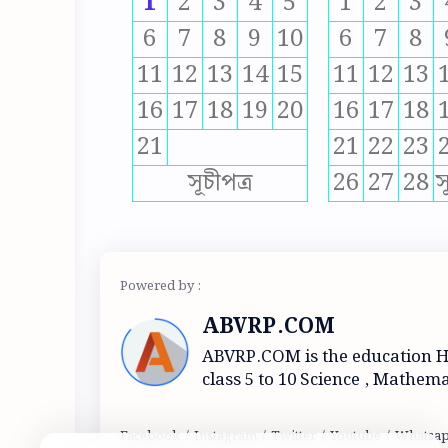
1
2
3
4
5
1
2
3
6
7
8
9
10
6
7
8
11
12
13
14
15
11
12
13
16
17
18
19
20
16
17
18
21
21
22
23
সূচীপত্র
26
27
28
স
ABVRP.COM
ABVRP.COM is the education 
class 5 to 10 Science , Mathema
and Geography.Question -ans
Mocktest and Eduactional topi