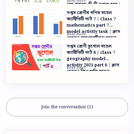
মেদ ঝরাতে কী কী করতে হবে |
class 7 health and
সপ্তম শ্রেণীর গণিত মডেল
physical education
অ্যাক্টিভিটি পার্ট 7 | Class 7
mathematics part 7
model activity task | ক্লাস
সেভেন ম্যাথেমেটিকস মডেল
টাস্ক পার্ট 7
সপ্তম শ্রেণী ভূগোল মডেল
অ্যাক্টিভিটি পার্ট 6 | class 7
geography model
activity 2021 part 6 | ক্লাস
সেভেন জিওগ্রাফি মডেল
অ্যাক্টিভিটি পার্ট ৬
Join the conversation (5)