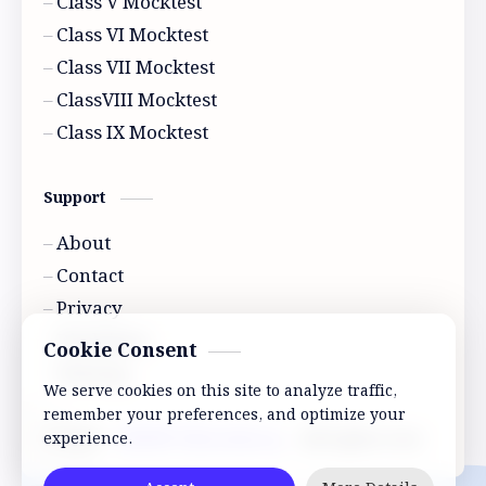
Class V Mocktest
Class VI Mocktest
Class VII Mocktest
ClassVIII Mocktest
Class IX Mocktest
Support
About
Contact
Privacy
Disclaimer
Cookie Consent
Sitemap
We serve cookies on this site to analyze traffic,
remember your preferences, and optimize your
2026
‧
ABVRP Education
‧ All rights reserved.
experience.
©