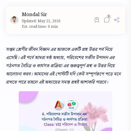
Est. read time: 6 min
সপ্তম শ্রেণীর জীবন বিজ্ঞান এর আজকে একটি প্রশ্ন উত্তর পর্ব নিয়ে
এসেছি। এই পর্বে আমরা ষষ্ঠ অধ্যায়, পরিবেশের সজীব উপাদান এর
গঠনগত বৈচিত্র ও কার্যগত প্রক্রিয়া এর গুরুত্বপূর্ণ প্রশ্ন ও উত্তর নিয়ে
আলোচনা করব। আমাদের এই পোস্টটি যদি কেউ সম্পূর্ণরূপে পড়ে মনে
রাখতে পারে তাহলে এই অধ্যায়ের সমস্ত প্রশ্নই আশাকরি পারবে।