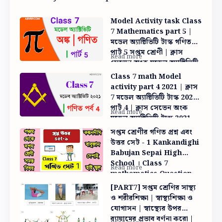
Model Activity task Class
7 Mathematics part 5 |
মডেল অ্যাক্টিভিটি টাস্ক গণিত
পার্ট 5 সপ্তম শ্রেণী | ক্লাস
সেভেন অংক মডেল অ্যাক্টিভিটি
পার্ট 5
Class 7 math Model
activity part 4 2021 | ক্লাস
7 মডেল অ্যাক্টিভিটি টাস্ক 2021
পার্ট 4 | ক্লাস সেভেন অংক
মডেল অ্যাক্টিভিটি টাস্ক 2021
পার্ট 4
সপ্তম শ্রেণীর গণিত প্রশ্ন এবং
উত্তর সেট - 1 Kankandighi
Babujan Sepai High
School । Class 7
mathematics Question
And Answer set -1 । x কে
[PART7] সপ্তম শ্রেণির সাস্থ্য
দুটি বর্গের অন্তর রুপে প্রকাশা ।
ও শরীরশিক্ষা | স্বাস্থ্যশিক্ষা ও
abvrp.com
যোগাসন | স্বাস্থ্যের উপর
ব্যায়ামের প্রভাব বর্ণনা করো |