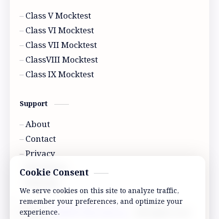
Class V Mocktest
Class VI Mocktest
Class VII Mocktest
ClassVIII Mocktest
Class IX Mocktest
Support
About
Contact
Privacy
Disclaimer
Cookie Consent
Sitemap
We serve cookies on this site to analyze traffic,
remember your preferences, and optimize your
2026
‧
ABVRP Education
‧ All rights reserved.
experience.
©