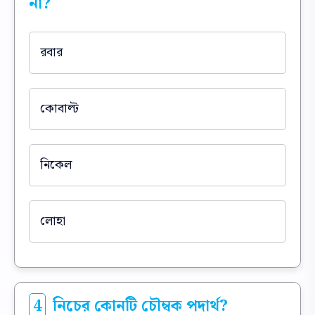
না?
রবার
কোবাল্ট
নিকেল
লোহা
4
নিচের কোনটি চৌম্বক পদার্থ?