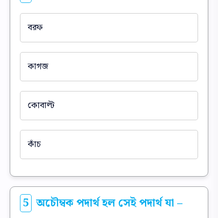
বরফ
কাগজ
কোবাল্ট
কাঁচ
5
অচৌম্বক পদার্থ হল সেই পদার্থ যা –