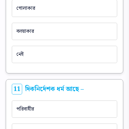
গোলাকার
বলয়াকার
নেই
11
দিকনির্দেশক ধর্ম আছে –
পরিবাহীর