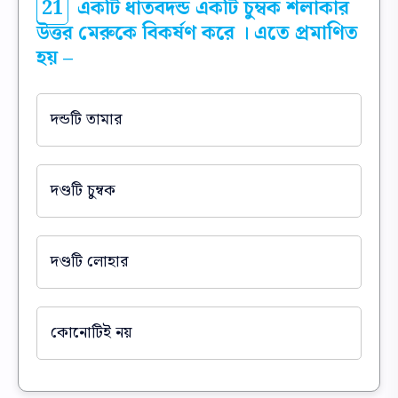
21
একটি ধাতবদন্ড একটি চুম্বক শলাকার
উত্তর মেরুকে বিকর্ষণ করে । এতে প্রমাণিত
হয় –
দন্ডটি তামার
দণ্ডটি চুম্বক
দণ্ডটি লোহার
কোনোটিই নয়