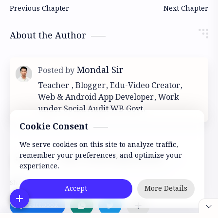
About the Author
Teacher , Blogger, Edu-Video Creator,
Web & Android App Developer, Work
under Social Audit WB Govt.
Cookie Consent
We serve cookies on this site to analyze traffic,
remember your preferences, and optimize your
#CLASS 7
#Class 7 Poribesh biggan Mocktest
experience.
Accept
More Details
A
B
C
D