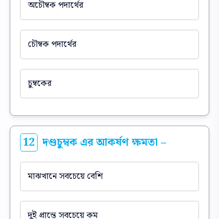
অচৌম্বক পদার্থের
চৌম্বক পদার্থের
চুম্বকের
12
দণ্ডচুম্বক এর আকর্ষণ ক্ষমতা –
মাঝখানে সবচেয়ে বেশি
দুই প্রান্তে সবচেয়ে কম