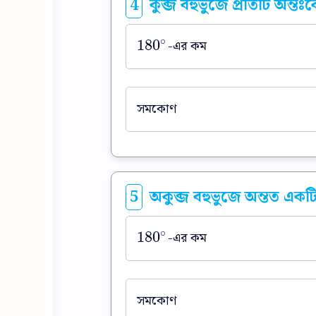
4
কুব্জ বহুভুজে প্রতিটি অন্
∘
180
-এর কম
180
∘
সমকোণ
5
অকুব্জ বহুভুজে অন্তত এ
∘
180
-এর কম
180
∘
সমকোণ