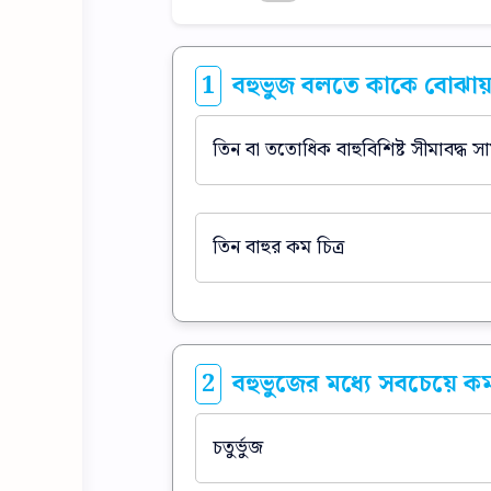
1
বহুভুজ বলতে কাকে বোঝায
তিন বা ততোধিক বাহুবিশিষ্ট সীমাবদ্ধ সা
তিন বাহুর কম চিত্র
2
বহুভুজের মধ্যে সবচেয়ে কম
চতুর্ভুজ