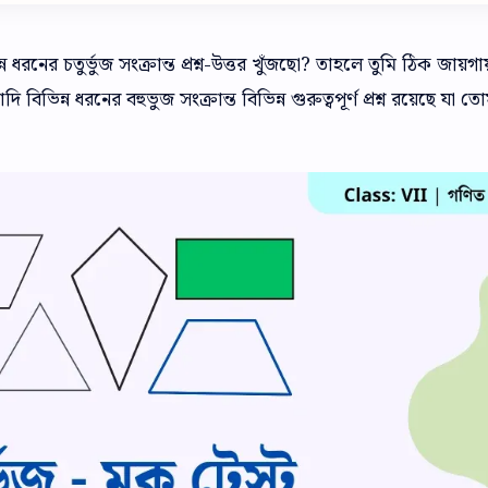
ন ধরনের চতুর্ভুজ সংক্রান্ত প্রশ্ন-উত্তর খুঁজছো? তাহলে তুমি ঠিক জায়গায
 বিভিন্ন ধরনের বহুভুজ সংক্রান্ত বিভিন্ন গুরুত্বপূর্ণ প্রশ্ন রয়েছে যা ত