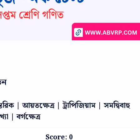
েন
তরিক | আয়তক্ষেত্র | ট্রাপিজিয়াম | সমদ্বিবাহু
যা | বর্গক্ষেত্র
Score:
0