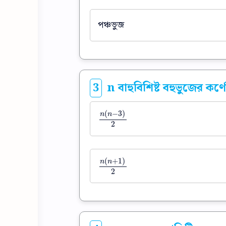
পঞ্চভুজ
3
n বাহুবিশিষ্ট বহুভুজের কর্ণ
(
−
3
)
n
n
n
(
n
−
3
)
2
2
(
+
1
)
n
n
n
(
n
+
1
)
2
2