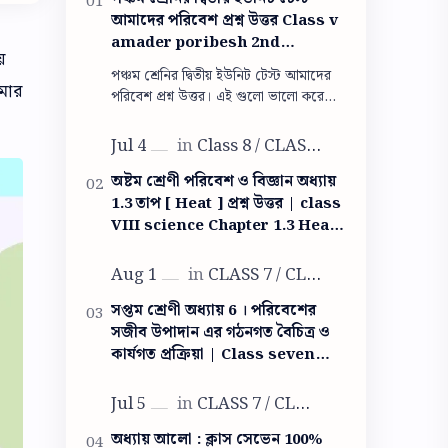
আমাদের পরিবেশ প্রশ্ন উত্তর Class v
amader poribesh 2nd
়
summative question answer
পঞ্চম শ্রেনির দ্বিতীয় ইউনিট টেস্ট আমাদের
োমার
পরিবেশ প্রশ্ন উত্তর। এই গুলো ভালো করে
পরলেই তুমি পরীক্ষায় সব প্রশ্নের উত্তর দিতে
পারবে। পঞ্চম শ্রেনির দ্বিতী…
অষ্টম শ্রেণী পরিবেশ ও বিজ্ঞান অধ্যায়
1.3 তাপ [ Heat ] প্রশ্ন উত্তর | class
VIII science Chapter 1.3 Heat
question answer
সপ্তম শ্রেণী অধ্যায় 6 । পরিবেশের
সজীব উপাদান এর গঠনগত বৈচিত্র ও
কার্যগত প্রক্রিয়া | Class seven
life science question answer
অধ্যায় আলো : ক্লাস সেভেন 100%