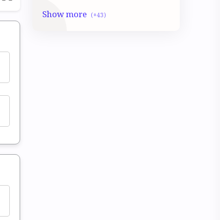
Class 10 LSc
Class 10 Math
Class 10 Mocktest
Class 10 Model Activity
Class 10 Physical science Mocktest
CLASS 10 PHYSICS
CLASS 5
Class 5 Math
Class 5 Mocktest
Class 5 Model activity
Class 5 Science
Class 6
class 6 Geography
Class 6 History
Class 6 Math
Class 6 Mocktest
Class 6 Model activity
Class 6 Poribesh biggan Mocktest
CLASS 6 SCIENCE
CLASS 7