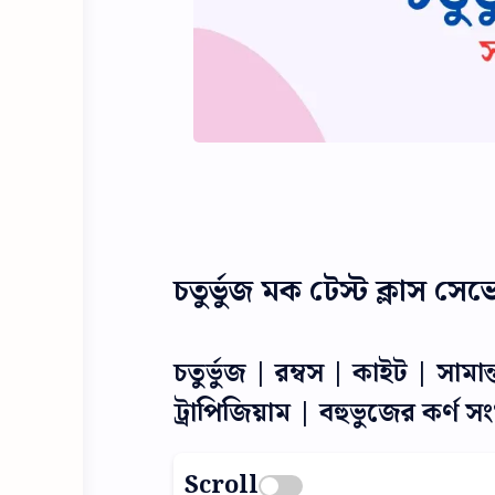
চতুর্ভুজ মক টেস্ট ক্লাস সেভ
চতুর্ভুজ | রম্বস | কাইট | সামান্
ট্রাপিজিয়াম | বহুভুজের কর্ণ সংখ্
Scroll