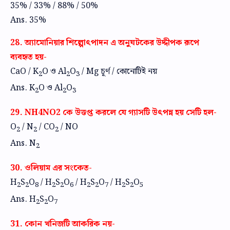
35% / 33% / 88% / 50%
Ans. 35%
28. অ্যামোনিয়ার শিল্পোৎপাদন এ অনুঘটকের উদ্দীপক রূপে
ব্যবহৃত হয়-
CaO / K
O ও Al
O
/ Mg চূর্ণ / কোনোটিই নয়
2
2
3
Ans. K
O ও Al
O
2
2
3
29. NH4NO2 কে উত্তপ্ত করলে যে গ্যাসটি উৎপন্ন হয় সেটি হল-
O
/ N
/ CO
/ NO
2
2
2
Ans. N
2
30. ওলিয়াম এর সংকেত-
H
S
O
/ H
S
O
/ H
S
O
/ H
S
O
2
2
8
2
2
6
2
2
7
2
2
5
Ans. H
S
O
2
2
7
31. কোন খনিজটি আকরিক নয়-