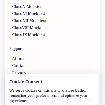
Class V Mocktest
Class VI Mocktest
Class VII Mocktest
ClassVIII Mocktest
Class IX Mocktest
Support
About
Contact
Privacy
Disclaimer
Cookie Consent
Sitemap
We serve cookies on this site to analyze traffic,
remember your preferences, and optimize your
2026
‧
ABVRP Education
‧ All rights reserved.
experience.
©