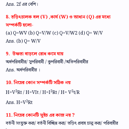
Ans. 2f এর বেশি।
8. তড়িৎচালক বল (V) ,কার্য (W) ও আধান (Q) এর মধ্যে
সম্পর্কটি হলো-
(a) Q=WV (b) Q=V/W (c) Q=V/W2 (d) Q= W/V
Ans. (b) Q= W/V
9. উষ্ণতা বাড়লে রোধ কমে যায়
অর্ধপরিবাহীর/ সুপরিবাহী / কুপরিবাহী /অতিপরিবাহীর
Ans. অর্ধপরিবাহীর ।
10. নিচের কোন সম্পর্কটি সঠিক নয়
2
2
2
H=V
Rt / H=VIt / H=I
Rt / H= V
t/R
2
Ans. H=V
Rt
11. নিচের কোনটি সুইচ এর কাজ নয় ?
বর্তনী সংযুক্ত করা/ বর্তনী বিচ্ছিন্ন করা/ তড়িৎ প্রবাহ চালু করা/ পরিবাহীর