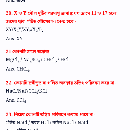
Ans. জলে
20. X ও Y মৌল দুটির পরমাণু ক্রমাঙ্ক যথাক্রমে 11 ও 17 হলে
তাদের দ্বারা গঠিত যৌগের সংকেত হবে -
XY/X
Y/XY
/X
Y
2
2
2
3
Ans. XY
21 কোনটি জলে অদ্রাব্য-
MgCl
/ Na
SO
/ CHCl
/ HCl
2
2
4
3
Ans. CHCl
3
22. কোনটি দ্রবীভূত বা গলিত অবস্থায় তড়িৎ পরিবহন করে না-
NaCl/NaF/CCl
/KCl
4
Ans. CCl
4
23. নিচের কোনটি তড়িৎ পরিবহন করতে পারে না-
গলিত NaCl / তরল HCl / কঠিন NaCl / NaCl