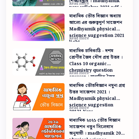
শিক্ষামন্ত্রীর । madhyamik
new syllabus 2021 pdf ।
WBBSE New syllabus
মাধ্যমিক ভৌত বিজ্ঞান অধ্যায়
আলো এর গুরুত্বপূর্ণ সাজেশন
Madhyamik physical
science suggestion 2021
light
মাধ্যমিক চাবিকাঠি - দশম
শ্রেণীর জৈব যৌগ প্রশ্ন উত্তর ।
Class 10 organic
chemistry question
answer । মাধ্যমিক জৈব
যৌগের রসায়ন প্রশ্ন উত্তর
মাধ্যমিক ভৌতবিজ্ঞান নমুনা প্রশ্ন
উত্তর সাজেশন 2021 ।
Madhyamik physical
science suggestion
20121 New
মাধ্যামিক ২০২১ ভৌত বিজ্ঞান
সাজেশন নতুন সিলেবাস
অনুযায়ী । madhyamik 2021