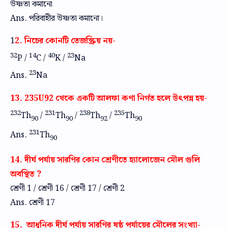
উষ্ণতা কমানো
Ans. পরিবাহীর উষ্ণতা কমানো।
1
2. নিচের কোনটি তেজস্ক্রিয় নয়-
32
14
40
23
P /
C /
K /
Na
23
Ans.
Na
13. 235U92 থেকে একটি আলফা কণা নির্গত হলে উৎপন্ন হয়-
232
231
238
235
Th
/
Th
/
Th
/
Th
90
90
92
90
231
Ans.
Th
90
14. দীর্ঘ পর্যায় সারণির কোন শ্রেণীতে হ্যালোজেন মৌল গুলি
অবস্থিত ?
শ্রেণী 1 / শ্রেণী 16 / শ্রেণী 17 / শ্রেণী 2
Ans. শ্রেণী 17
15. আধুনিক দীর্ঘ পর্যায় সারণির ষষ্ঠ পর্যায়ের মৌলের সংখ্যা-