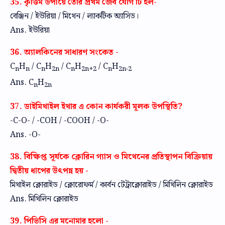
35. কৃত্তিম উপায়ে তৈরি প্রথম জৈব যৌগ টি হল-
বেঞ্জিন / ইউরিয়া / মিথেন / ল্যাকটিক অ্যাসিড।
Ans. ইউরিয়া
36. অ্যালকিনের সাধারণ সংকেত -
C
H
/ C
H
/ C
H
/ C
H
n
n
n
2n
n
2n+2
n
2n-2
Ans. C
H
n
2n
37. ডাইমিথাইল ইথার এ কোন কার্যকরী মূলক উপস্থিতি?
-C-O- / -COH / -COOH / -O-
Ans. -O-
38. বিক্ষিপ্ত সূর্যকে ক্লোরিন গ্যাস ও মিথেনের প্রতিস্থাপন বিক্রিয়ায়
দ্বিতীয় ধাপের উৎপন্ন হয় -
মিথাইল ক্লোরাইড / ক্লোরোফর্ম / কার্বন টেট্রাক্লোরাইড / মিথিলিন ক্লোরাইড
Ans. মিথিলিন ক্লোরাইড
39. পিভিসি এর মনোমার হলো -