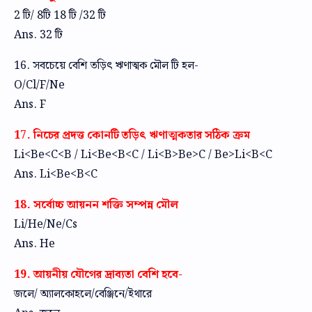
2 টি/ 8টি 18 টি /32 টি
Ans. 32 টি
16. সবচেয়ে বেশি তড়িৎ ঋণাত্মক মৌল টি হল-
O/Cl/F/Ne
Ans. F
17. নিচের প্রদত্ত কোনটি তড়িৎ ঋণাত্মকতার সঠিক ক্রম
Li<Be<C<B / Li<Be<B<C / Li<B>Be>C / Be>Li<B<C
Ans. Li<Be<B<C
18. সর্বোচ্চ আয়নন শক্তি সম্পন্ন মৌল
Li/He/Ne/Cs
Ans. He
19. আয়নীয় যৌগের দ্রাব্যতা বেশি হবে-
জলে/ অ্যালকোহলে/বেঞ্জিনে/ইথারে