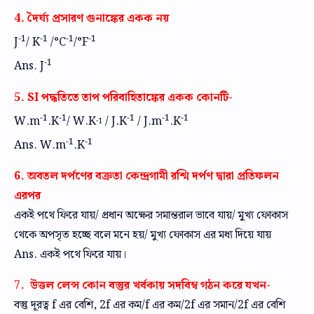
4. দৈর্ঘ্য প্রসারণ গুনাঙ্কের একক নয়
-1
-1
-1
-1
J
/ K
/°C
/°F
-1
Ans. J
5. SI পদ্ধতিতে তাপ পরিবাহিতাঙ্কের একক কোনটি-
-1
-1
-1
-1
-1
W.m
.K
/ W.K
/ J.K
/ J.m
.K
-1
-1
-1
Ans. W.m
.K
6. অবতল দর্পণের বক্রতা কেন্দ্রগামী রশ্মি দর্পণ দ্বারা প্রতিফলন
এরপর
একই পথে ফিরে যায়/ প্রধান অক্ষের সমান্তরাল ভাবে যায়/ মুখ্য ফোকাস
থেকে অপসৃত হচ্ছে বলে মনে হয়/ মুখ্য ফোকাস এর মধ্য দিয়ে যায়
Ans. একই পথে ফিরে যায়।
7. উত্তল লেন্স কোন বস্তুর খর্বকায় সদবিম্ব গঠন করে যখন-
বস্তু দূরত্ব f এর বেশি, 2f এর কম/f এর কম/2f এর সমান/2f এর বেশি