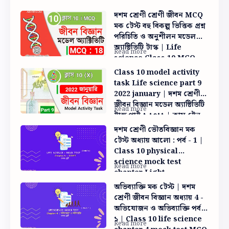
দশম শ্রেণী শ্রেণী জীবন MCQ
মক টেস্ট বহু বিকল্প ভিত্তিক প্রশ্ন
পরিচিতি ও অনুশীলন মডেল
অ্যাক্টিভিটি টাস্ক | Life
science Class 10 MCQ
model activity task |
Class 10 model activity
National Achievement
task Life science part 9
survey 2021
2022 january | দশম শ্রেণী
জীবন বিজ্ঞান মডেল অ্যাক্টিভিটি
টাস্ক পার্ট ৯ ২০২২ | ক্লাস টেন
লাইফ সাইন্স পার্ট ৯
দশম শ্রেণী ভৌতবিজ্ঞান মক
টেস্ট অধ্যায় আলো : পর্ব - 1 |
Class 10 physical
science mock test
chapter Light
অভিব্যাক্তি মক টেস্ট | দশম
শ্রেণী জীবন বিজ্ঞান অধ্যায় 4 -
অভিযোজন ও অভিব্যাক্তি পর্ব -
১ | Class 10 life science