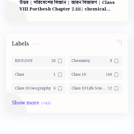
উত্তর | পরিবেশের বিজ্ঞান | জারন বিজারণ | Class
VIII Poribesh Chapter 2.iii| chemical
reaction
Labels
BIOLOGY
Chemistry
Class
Class 10
Class 10 Geography
Class 10 Life Science Mocktest
Class 10 LSc
Class 10 Math
Class 10 Mocktest
Class 10 Model Activity
Class 10 Physical science Mocktest
CLASS 10 PHYSICS