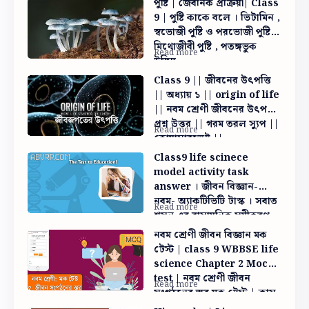
পুষ্টি | জৈবনিক প্রক্রিয়া| Class
9 | পুষ্টি কাকে বলে । ভিটামিন ,
স্বভোজী পুষ্টি ও পরভোজী পুষ্টি ,
মিথোজীবী পুষ্টি , পতঙ্গভুক
উদ্ভিদ
Class 9 || জীবনের উৎপত্তি
|| অধ্যায় ১ || origin of life
|| নবম শ্রেণী জীবনের উৎপত্তি
প্রশ্ন উত্তর || গরম তরল স্যুপ ||
কোয়াসারভেট ||
মাইক্রোস্ফিয়ার
Class9 life scinece
model activity task
answer । জীবন বিজ্ঞান-
নবম- অ্যাকটিভিটি টাস্ক । সবাত
শ্বসন এর রাসায়নিক সমীকরণ
নবম শ্রেণী জীবন বিজ্ঞান মক
টেস্ট | class 9 WBBSE life
science Chapter 2 Mock
test | নবম শ্রেণী জীবন
সংগঠনের স্তর মক টেস্ট | ক্লাস
নাইন লাইফ সাইন্স মক টেস্ট