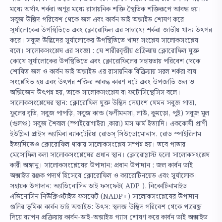
মধ্যে অর্থাৎ শর্করা অণুর মধ্যে রাসায়নিক শক্তি স্থৈতিক শক্তিরূপে আবদ্ধ হয়।
সবুজ উদ্ভিদ পরিবেশ থেকে জল এবং কার্বন ডাই অক্সাইড শোষণ করে
সূর্যালোকের উপস্থিতিতে এবং ক্লোরোফিল এর সাহায্যে শর্করা জাতীয় খাদ্য উৎপন্ন
করে। সবুজ উদ্ভিদের সূর্যালোকের উপস্থিতিতে খাদ্য সংশ্লেষ সালোকসংশ্লেষ
বলে। সালোকসংশ্লেষ এর সংজ্ঞা : যে শারীরবৃত্তীয় প্রক্রিয়ায় ক্লোরোফিল যুক্ত
কোষে সূর্যালোকের উপস্থিতিতে এবং ক্লোরোফিলের সহায়তায় পরিবেশ থেকে
শোষিত জল ও কার্বন ডাই অক্সাইড এর রাসায়নিক বিক্রিয়ায় সরল শর্করা বাঘ
সংশ্লেষিত হয় এবং উৎপন্ন শক্তির আবদ্ধ কারণ ঘটে এবং উপজাতি জল ও
অক্সিজেন উৎপন্ন হয়, তাকে সালোকসংশ্লেষ বা ফটোসিন্থেসিস বলে।
সালোকসংশ্লেষের স্থান: ক্লোরোফিল যুক্ত উদ্ভিদ দেহাংশ যেমন সবুজ পাতা,
ফুলের বৃতি, সবুজ পাপড়ি, সবুজ কান্ড (ফণীমনসা, লাউ, কুমড়ো, পুই) সবুজ মূল
(গুলঞ্চ) সবুজ শৈবাল (স্পাইরোগাইরা ,কারা) মস ফার্ম ইত্যাদি। এককোষী প্রাণী
ইউগ্লিনা প্রাইস অ্যামিবা ব্যাকটেরিয়া রোডস্ সিউডোমোনাস, রোড স্পাইরিলাম
ইত্যাদিতেও ক্লোরোফিল থাকায় সালোকসংশ্লেষ সম্পন্ন হয়। তবে পাতার
মেসোফিল কলা সালোকসংশ্লেষের প্রধান স্থান। ক্লোরোপ্লাস্ট হলো সালোকসংশ্লেষ
কারী অঙ্গানু। সালোকসংশ্লেষের উপাদান: প্রধান উপাদান : জল কার্বন ডাই
অক্সাইড রঞ্জক পদার্থ হিসেবে ক্লোরোফিল ও ক্যারোটিনয়েড এবং সূর্যালোক।
সহায়ক উপাদান: অ্যাডিনোসিন ডাই ফসফেট( ADP ), নিকোটিনামাইড
এডিনোসিন নিউক্লিওটাইড ফসফেট (NADP+) সালোকসংশ্লেষের উপাদান
গুলির ভূমিকা কার্বন ডাই অক্সাইড: উৎস: স্থলজ উদ্ভিদ পরিবেশ থেকে পত্ররন্ধ্র
দিয়ে ব্যাপন প্রক্রিয়ায় কার্বন-ডাই-অক্সাইড গ্যাস শোষণ করে কার্বন ডাই অক্সাইড