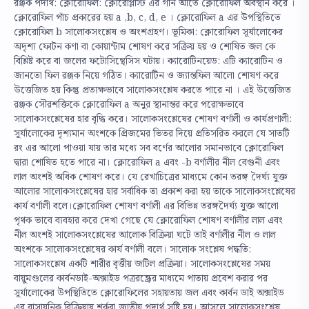
রঞ্জক পদার্থ: ক্লোরোফিল: ক্লোরোপ্লাস্ট এর গান আতে ক্লোরোফিল অবস্থান করে ।
ক্লোরোফিল পাঁচ প্রকারের হয় a ,b, c, d, e । ক্লোরোফিল a এর উপস্থিতিতে
ক্লোরোফিল b সালোকসংশ্লেষ ও অংশগ্রহণ। ভূমিকা: ক্লোরোফিল সূর্যালোকের
অদৃশ্য ফোটন কণা বা কোয়ান্টাম শোষণ করে সক্রিয় হয় ও শোষিত জল কে
বিশ্লিষ্ট করে বা জলের ফটোসিন্থেসিস ঘটায়। ক্যারোটিনয়েড: এটি ক্যারোটিন ও
জানতো ফিল রঞ্জক নিয়ে গঠিত। ক্যারোটিন ও জ্যান্তফিল আলো শোষণ করে
উত্তেজিত হয় কিন্তু প্রত্যক্ষভাবে সালোকসংশ্লেষ করতে পারে না । এই উত্তেজিত
রঞ্জক সৌরশক্তিকে ক্লোরোফিল a অনুর স্থানান্তর করে পরোক্ষভাবে
সালোকসংশ্লেষের হার বৃদ্ধি করে। সালোকসংশ্লেষের শোষণ বর্ণালী ও কার্যপ্রণালী:
সূর্যালোকের দৃশ্যমান অংশকে প্রিজমের ভিতর দিয়ে প্রতিসরিত করলে যে সাতটি
রং এর আলো পাওয়া যায় তার মধ্যে সব বর্ণের আলোর সমানভাবে ক্লোরোফিল
দ্বারা শোষিত হতে পারে না। ক্লোরোফিল a এবং -b বর্ণালীর নীল বেগুনী এবং
লাল অংশই অধিক শোষণ করে। যে রেখাচিত্রের মাধ্যমে কোন তরঙ্গ দৈর্ঘ্য যুক্ত
আলোর সালোকসংশ্লেষের হার সর্বাধিক তা প্রকাশ করা হয় তাকে সালোকসংশ্লেষের
কার্য বর্ণালী বলে।ক্লোরোফিল শোষণ বর্ণালী এর বিভিন্ন তরঙ্গদৈর্ঘ্য যুক্ত আলো
পৃথক ভাবে ব্যবহার করে দেখা গেছে যে ক্লোরোফিল শোষণ বর্ণালীর লাল এবং
নীল অংশই সালোকসংশ্লেষের আলোক বিক্রিয়া ঘটে তাই বর্ণালীর নীল ও লাল
অংশকে সালোকসংশ্লেষের কার্য বর্ণালী বলে। সালোক সংশ্লেষ পদ্ধতি:
সালোকসংশ্লেষ একটি শারীর বৃত্তীয় জটিল প্রক্রিয়া। সালোকসংশ্লেষের সময়
বায়ুমণ্ডলের কার্বনডাই-অক্সাইড পত্ররন্ধ্রের মাধ্যমে পাতায় প্রবেশ করার পর
সূর্যালোকের উপস্থিতিতে ক্লোরোফিলের সহায়তায় জল এবং কার্বন ডাই অক্সাইড
এর রাসায়নিক বিক্রিয়ায় শর্করা জাতীয় পদার্থ সৃষ্টি হয়। আসলে সালোকসংশ্লেষ