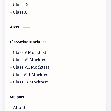
History
Model activity 2021
Class IX
Class X
Model activity 2022
Alert
Classwise Mocktest
Class V Mocktest
Class VI Mocktest
Class VII Mocktest
ClassVIII Mocktest
Class IX Mocktest
Support
About