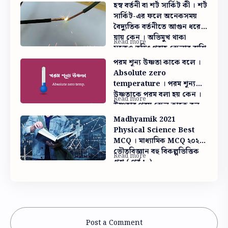
হস্ব বর্তনী বা শর্ট সার্কিট কী । শর্ট
সার্কিট-এর ফলে অনেকসময়
বৈদ্যুতিক বর্তনীতে আগুন ধরে
যায় কেন । অভিমুখ থাকা
সত্ত্বেও তড়িৎপ্রবাহ স্কেলার রাশি
কেন
পরম শূন্য উষ্ণতা কাকে বলে ।
Absolute zero
temperature । পরম শূন্য
উষ্ণতাকে পরম বলা হয় কেন ।
উষ্ণতার পরম স্কেল কাকে বল
Madhyamik 2021
Physical Science Best
MCQ । মাধ্যামিক MCQ ২০২১
ভৌতবিজ্ঞান বহু বিকল্পভিত্তিক
প্রশ্ন ( পর্ব ১ )
Post a Comment