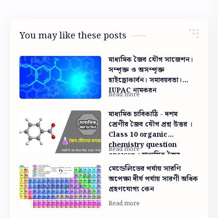
You may like these posts
মাধ্যমিক জৈব যৌগ সাজেশন।
সম্পৃক্ত ও অসম্পৃক্ত
হাইড্রোকার্বন। সমাবয়বতা।
IUPAC নামকরন
মাধ্যমিক চাবিকাঠি - দশম
শ্রেণীর জৈব যৌগ প্রশ্ন উত্তর ।
Class 10 organic
chemistry question
answer । মাধ্যমিক জৈব
যৌগের রসায়ন প্রশ্ন উত্তর
মেন্ডেলিভের পর্যায় সারণি
অপেক্ষা দীর্ঘ পর্যায় সারণী অধিক
গ্রহণযোগ্য কেন