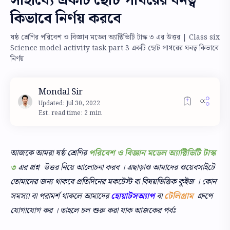
সাহায্যে একটি ছোট পাথরের ঘনত্ব
কিভাবে নির্ণয় করবে
ষষ্ঠ শ্রেণির পরিবেশ ও বিজ্ঞান মডেল অ্যাক্টিভিটি টাস্ক ৩ এর উত্তর | Class six
Science model activity task part 3 একটি ছোট পাথরের ঘনত্ব কিভাবে
নির্ণয়
Est. read time: 2 min
আজকে আমরা ষষ্ঠ শ্রেণির
পরিবেশ ও বিজ্ঞান মডেল অ্যাক্টিভিটি টাস্ক
৩
এর প্রশ্ন উত্তর নিয়ে আলোচনা করব । এছাড়াও আমাদের ওয়েবসাইটে
তোমাদের জন্য থাকবে প্রতিদিনের মকটেস্ট বা বিষয়ভিত্তিক কুইজ । কোন
সমস্যা বা পরামর্শ থাকলে আমাদের
হোয়াটসঅ্যাপ
বা
টেলিগ্রাম
গ্রুপে
যোগাযোগ কর । তাহলে চল শুরু করা যাক আজকের পর্বঃ