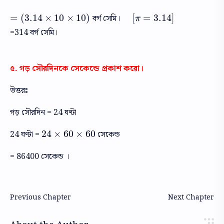
=
(
3.14
×
10
×
10
)
[
=
3.14
]
বর্গ সেমি।
=
(
3.14
×
10
×
10
)
[
π
=
3.14
]
π
=314 বর্গ সেমি।
৫. গড় সৌরদিনকে সেকেন্ডে প্রকাশ করো।
উত্তরঃ
গড় সৌরদিন = 24 ঘণ্টা
24
×
60
×
60
24 ঘণ্টা =
সেকেন্ড
24
×
60
×
60
= 86400 সেকেন্ড ।