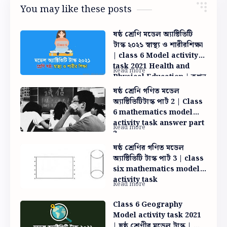
You may like these posts
ষষ্ঠ শ্রেণি মডেল অ্যাক্টিভিটি
টাস্ক ২০২১ স্বাস্থ্য ও শারীরশিক্ষা
| class 6 Model activity
task 2021 Health and
Physical Education | কখন
স্প্লিন্ট ব্যবহার করা হয় | জাতীয়
ষষ্ঠ শ্রেনি গণিত মডেল
পতাকার ব্যবহারবিধি
অ্যাক্টিভিটিটাস্ক পার্ট 2 | Class
6 mathematics model
activity task answer part
2
ষষ্ঠ শ্রেণির গণিত মডেল
অ্যাক্টিভিটি টাস্ক পার্ট 3 | class
six mathematics model
activity task
Class 6 Geography
Model activity task 2021
| ষষ্ঠ শ্রেণীর মডেল টাস্ক | ক্লাস