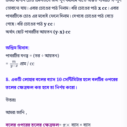
একটি মাপনি চোঙ এমনভাবে জল পূর্ণ করলাম যাতে অন্তত পাথরটি সম্পূর্ণ
ডোবানো যায়। এবার চোঙের পাঠ নিলাম। ধরি চোঙের পাঠ
x cc
। এবার
পাথরটিকে চোঙ এর মধ্যেই ফেলে দিলাম। দেখবো চোঙের পাঠ বেড়ে
গেছে। ধরি চোঙের পাঠ
y cc
।
অর্থাৎ ছোট পাথরটির আয়তন
(y-x) cc
অন্তিম হিসাব:
পাথরটির ঘনত্ব = (ভর ÷ আয়তন)
m
=
গ্রাম / cc
m
y
−
x
−
y
x
8. একটি লোহার বলের ব্যাস 10 সেন্টিমিটার হলে বলটির ওপরের
তলের ক্ষেত্রফল কত হবে তা নির্ণয় করো।
উত্তরঃ
আমরা জানি ,
×
বলের ওপরের তলের ক্ষেত্রফল
=
ব্যাস × ব্যাস
π
×
π