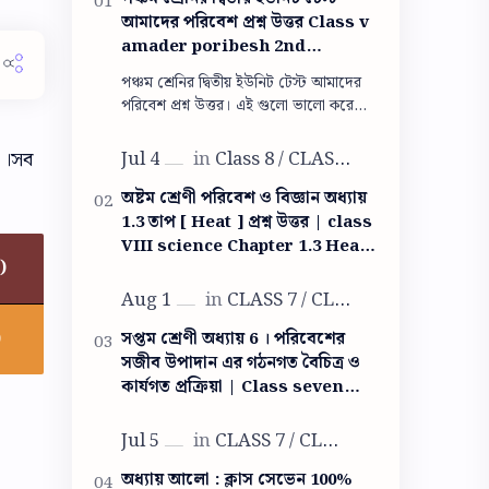
আমাদের পরিবেশ প্রশ্ন উত্তর Class v
amader poribesh 2nd
summative question answer
পঞ্চম শ্রেনির দ্বিতীয় ইউনিট টেস্ট আমাদের
পরিবেশ প্রশ্ন উত্তর। এই গুলো ভালো করে
পরলেই তুমি পরীক্ষায় সব প্রশ্নের উত্তর দিতে
পারবে। পঞ্চম শ্রেনির দ্বিতী…
ি ।সব
অষ্টম শ্রেণী পরিবেশ ও বিজ্ঞান অধ্যায়
1.3 তাপ [ Heat ] প্রশ্ন উত্তর | class
VIII science Chapter 1.3 Heat
)
question answer
)
সপ্তম শ্রেণী অধ্যায় 6 । পরিবেশের
সজীব উপাদান এর গঠনগত বৈচিত্র ও
কার্যগত প্রক্রিয়া | Class seven
life science question answer
অধ্যায় আলো : ক্লাস সেভেন 100%