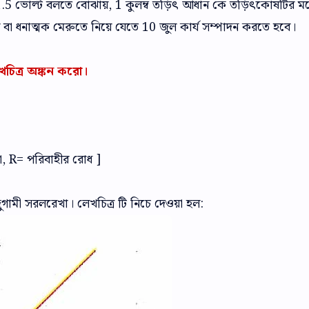
5 ভোল্ট বলতে বোঝায়, 1 কুলম্ব তড়িৎ আধান কে তড়িৎকোষটির মধ্
ব বা ধনাত্মক মেরুতে নিয়ে যেতে 10 জুল কার্য সম্পাদন করতে হবে।
খচিত্র অঙ্কন করো।
রা, R= পরিবাহীর রোধ ]
দুগামী সরলরেখা। লেখচিত্র টি নিচে দেওয়া হল: