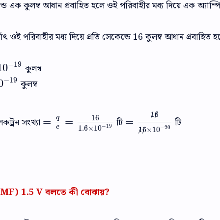
ডে এক কুলম্ব আধান প্রবাহিত হলে ওই পরিবাহীর মধ্য দিয়ে এক অ্যাম্পি
অর্থাৎ ওই পরিবাহীর মধ্য দিয়ে প্রতি সেকেন্ডে 16 কুলম্ব আধান প্রবাহিত হচ
−
19
10
কুলম্ব
−
19
−
19
0
কুলম্ব
19
⧸
1
⧸
6
16
q
েকট্রন সংখ্যা
=
=
টি
=
টি
=
q
e
=
16
1.6
×
10
−
19
=
⧸
1
⧸
6
⧸
1
⧸
6
×
10
−
20
−
19
e
1.6
×
10
−
20
⧸
1
⧸
6
×
10
(EMF) 1.5 V বলতে কী বোঝায়?