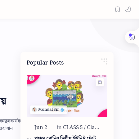
Popular Posts
য়
একজুলকার্যকরতেহবে।
নেরআধান
পঞ্চম শ্রেনির দ্বিতীয় ইউনিট টেস্ট