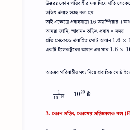
উত্তরঃ
কোন পরিবাহীর মধ্য দিয়ে প্রতি সেকেন্
তড়িৎ প্রবাহ হচ্ছে বলা হয়।
তাই এক্ষেত্রে প্রবাহমাত্রা 16 অ্যাম্পিয়ার । 
আমরা জানি, আধান= তড়িৎ প্রবাহ × সময়
প্রতি সেকেন্ডে প্রবাহিত মোট আধান
1.6
×
1.6
×
10
একটি ইলেকট্রনের আধান এর মান
1.6
×
1
1.6
×
10
−
অতএব পরিবাহীর মধ্য দিয়ে প্রবাহিত মোট ইল
1
20
=
=
10
টি
=
1
10
−
20
=
10
20
−
20
10
3. কোন তড়িৎ কোষের তড়িচ্চালক বল 