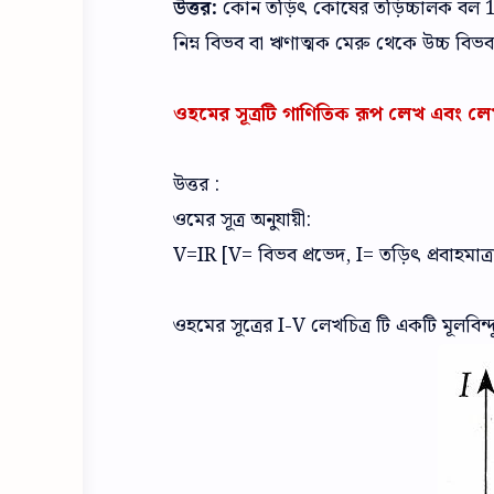
উত্তর:
কোন তড়িৎ কোষের তড়িচ্চালক বল 1.
নিম্ন বিভব বা ঋণাত্মক মেরু থেকে উচ্চ বিভ
ওহমের সূত্রটি গাণিতিক রূপ লেখ এবং লে
উত্তর :
ওমের সূত্র অনুযায়ী:
V=IR [V= বিভব প্রভেদ, I= তড়িৎ প্রবাহমাত্
ওহমের সূত্রের I-V লেখচিত্র টি একটি মূলবিন্