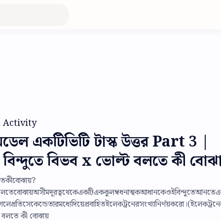
 Activity
মডেল একটিভিটি টাস্ক উত্তর Part 3 |
 বিন্দুতে বিভব x ভোল্ট বলতে কী বোঝা
তেকীবোঝায়?
ল্টবলতেবোঝায়অসীমদূরত্বথেকেএকটিএককুলম্বধনাত্মকআধানকেওইবিন্দুতেআনতে
হগেলেপ্রতিসেকেন্ডেতারমধ্যেদিয়েপ্রবাহিতইলেকট্রনেরসংখ্যানির্ণয়করো।(ইলেকট্র
 বলতে কী বোঝায়