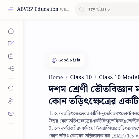
ABVRP Education
Class 10
Class 10 Model
Home
দশম শ্রেণী ভৌতবিজ্ঞান 
কোন তড়িৎক্ষেত্রের একটি
1. কোনতড়িৎক্ষেত্রেরএকটিবিন্দুতেবিভবxভোল্টবল
উত্তর:কোনতড়িৎক্ষেত্রেরএকটিবিন্দুতেবিভবxভো
2. কোনপরিবাহীরমধ্যদিয়ে16অ্যাম্পিয়ারতড়িৎপ্রবা
কোন তড়িৎ কোষের তড়িচ্চালক বল (EMF) 1.5 V