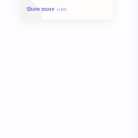
Class 10 LSc
Class 10 Math
Class 10 Mocktest
Class 10 Model Activity
Class 10 Physical science Mocktest
CLASS 10 PHYSICS
CLASS 5
Class 5 Math
Class 5 Mocktest
Class 5 Model activity
Class 5 Science
Class 6
class 6 Geography
Class 6 History
Class 6 Math
Class 6 Mocktest
Class 6 Model activity
Class 6 Poribesh biggan Mocktest
CLASS 6 SCIENCE
CLASS 7