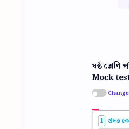
ষষ্ঠ শ্রেণ
Mock test
0
/88
1
প্রদত্ত ক