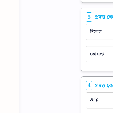
3
প্রদত্ত 
নিকেল
কোবাল্ট
4
প্রদত্ত ক
কাঁচি