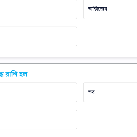
অক্সিজেন
্ধ রাশি হল
ভর