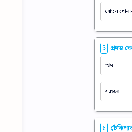
বোতল খোলার য
5
প্রদত্ত ক
আম
শ্যাওলা
6
ঢেঁকিশা