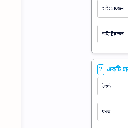
হাইড্রোজেন
নাইট্রোজেন
2
একটি লব
দৈর্ঘ্য
ঘনত্ব