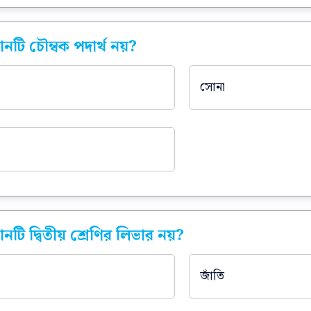
কোনটি চৌম্বক পদার্থ নয়?
সোনা
োনটি দ্বিতীয় শ্রেণির লিভার নয়?
জাঁতি