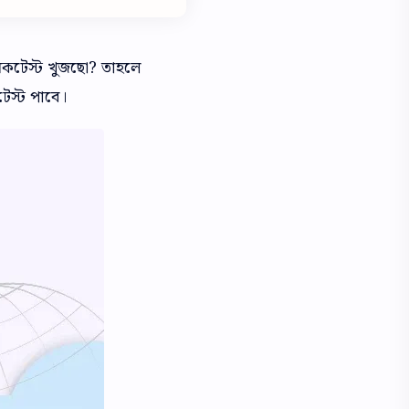
 মকটেস্ট খুজছো? তাহলে
েস্ট পাবে।