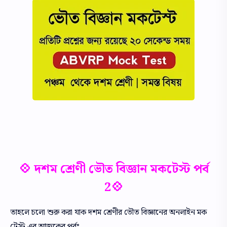
💠 দশম শ্রেণী ভৌত বিজ্ঞান মকটেস্ট পর্ব
2💠
তাহলে চলো শুরু করা যাক দশম শ্রেণীর ভৌত বিজ্ঞানের অনলাইন মক
টেস্ট এর আজকের পর্বঃ