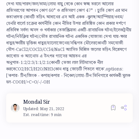
দেখা যায়/পারদ/জল/তামা/লোহা বায়ু থেকে কোন স্বচ্ছ তরলে আলোর
প্রতিসরণের আপতন কোণ 60° ও প্রতিসরণ কোণ 47° । চ্যুতি কোণ এর মান
কত?প্রদত্ত কোনটি তড়িৎ আধানের এস আই একক -কুলম্ব/অ্যাম্পিয়ার/ওহম/
হেনরি বার্লো চক্রের কার্যনীতি কোন নীতির উপর প্রতিষ্ঠিত কোন প্রকার দর্পণে
প্রতিবিম্ব সর্বদা অসদ ও খর্বাকার তেজস্ক্রিয়তা একটি-রাসায়নিক ঘটনা/ইলেকট্রনীয়
ঘটনা/নিউক্লিয় ঘটনা/ভৌত রাসায়নিক ঘটনা একাধিক যোজ্যতা দেখা যায়-ক্ষার
ধাতুর/ক্ষারীয় মৃত্তিকা ধাতুর/হ্যালোজেনের/সন্ধিগত মৌলেরকোনটি সমযোজী
যৌগ-CaCl2/COCl3/CCl4/NaCl অ্যাসিড মিশ্রিত জলের তড়িৎ বিশ্লেষণে
ক্যাথোড ও অ্যানোড এ উৎপন্ন গ্যাসের আয়তন এর
অনুপাত-1:2/2:3/1:1/2:1কোনটি ভেজা লাল লিটমাসকে নীল
করবেCO2/HCl/H2O/NH3কোন ধাতু জোড়টি পিতলে থাকে',options:
['কপার- টিন/জিংক - কপার/কপার - নিকেল/লোহা-টিন ভিনিগারে কার্যকরী মূলক
হল-COOH/>C=O/-/-OH
Est. read time: 9 min