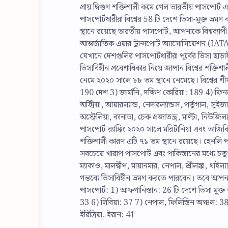
প্রায় দ্বিগুণ শক্তিশালী কমে গেল ভারতীয় পাসপোর্
পাসপোর্টধারীরা বিশ্বের 58 টি দেশে ভিসা-মুক্ত ভ্রম
স্থানে রয়েছে ভারতীয় পাসপোর্ট, আপনাকে বিশ্বব্যাপ
আন্তর্জাতিক এয়ার ট্রান্সপোর্ট অ্যাসোসিয়েশন (IATA
যেখানে দেশগুলির পাসপোর্টধারীরা পূর্বের ভিসা ছাড়
ভিসাবিহীন প্রবেশাধিকার নিয়ে জাপান বিশ্বের শক্তিশ
নেমে ২০২০ সালে ৮৮ তম স্থানে নেমেছে। বিশ্বের শীর্ষ
190 দেশ 3) জার্মানি, দক্ষিণ কোরিয়া: 189 4) ফিনল্
অস্ট্রিয়া, আয়ারল্যান্ড, নেদারল্যান্ডস, পর্তুগাল, সুই
অস্ট্রেলিয়া, কানাডা, চেক প্রজাতন্ত্র, মাল্টা, নিউজিল
পাসপোর্ট র‌্যাঙ্কিং ২০২০ সালে মরিটানিয়া এবং তাজি
শক্তিশালী কারণ এটি ৭১ তম স্থানে রয়েছে। হেনলি প
সবচেয়ে খারাপ পাসপোর্ট এবং পাকিস্তানের মধ্যে চতুর
ম্যাকাও, মালদ্বীপ, মায়ানমার, নেপাল, শ্রীলঙ্কা, থা
গন্তব্যে ভিসাবিহীন ভ্রমণ করতে পারবেন। তবে আপ
পাসপোর্ট: 1) আফগানিস্তান: 26 টি দেশে ভিসা মুক্ত 
33 6) লিবিয়া: 37 7) নেপাল, ফিলিস্তিন অঞ্চল: 
ইরিত্রিয়া, ইরান: 41