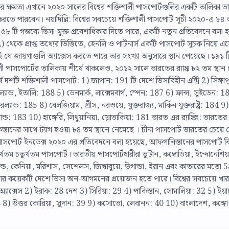
ট এর ক্ষমতা এখানে ২০২০ সালের বিশ্বের শক্তিশালী পাসপোর্টগুলির একটি তালিকা ভ
ণ করতে পারবেন। নয়াদিল্লি: বিশ্বের সবচেয়ে শক্তিশালী পাসপোর্ট সূচী ২০২০-এ ৮৪
ী ৫৮ টি গন্তব্যে ভিসা-মুক্ত প্রবেশাধিকার দিতে পারে, একটি নতুন প্রতিবেদনে বলা 
) থেকে প্রাপ্ত তথ্যের ভিত্তিতে, হেনলি ও পার্টনার্স একটি পাসপোর্ট সূচক নিয়ে এ
াই যে জায়গাগুলি অ্যাক্সেস করতে পারে তার সংখ্যা অনুসারে স্থান পেয়েছে। ১৯১ 
ালী পাসপোর্টের তালিকায় শীর্ষে থাকলেও, ২০১২ সালে ভারতের র‌্যাঙ্ক ৮২ তম স্থান
 দশটি শক্তিশালী পাসপোর্ট: 1) জাপান: 191 টি দেশে ভিসাবিহীন এন্ট্রি 2) সিঙ্গাপ
যান্ড, ইতালি: 188 5) ডেনমার্ক, লাক্সেমবার্গ, স্পেন: 187 6) ফ্রান্স, সুইডেন: 1
জারল্যান্ড: 185 8) বেলজিয়াম, গ্রীস, নরওয়ে, যুক্তরাজ্য, মার্কিন যুক্তরাষ্ট্র: 184 9)
্যান্ড: 183 10) হাঙ্গেরি, লিথুয়ানিয়া, স্লোভাকিয়া: 181 ভারত এর র‌্যাঙ্কিং: ভারতের
কিস্তানের সাথে ট্যাগ হওয়া ৮৪ তম স্থানে নেমেছে । চীনা পাসপোর্ট ভারতের চেয়ে 
াসপোর্ট ইনডেক্স ২০২০ এর প্রতিবেদনে বলা হয়েছে, আফগানিস্তানের পাসপোর্ট বিশ
্থতম চতুর্থতম পাসপোর্ট। ভারতীয় পাসপোর্টধারীরা ভুটান, কম্বোডিয়া, ইন্দোনেশিয়
ইল্যান্ড, কেনিয়া, মরিশাস, সেশেলস, জিম্বাবুয়ে, উগান্ডা, ইরান এবং কাতারের মতো 5
নার কয়েকটি দেশে ভিসা অন-আগমনের প্রয়োজন হতে পারে। বিশ্বের সবচেয়ে খা
অ্যাক্সেস 2) ইরাক: 28 দেশ 3) সিরিয়া: 29 4) পাকিস্তান, সোমালিয়া: 32 5) ইয়
38 8) উত্তর কোরিয়া, সুদান: 39 9) কসোভো, লেবানন: 40 10) বাংলাদেশ, কঙ্গো