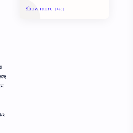
Class 10 LSc
Class 10 Math
Class 10 Mocktest
Class 10 Model Activity
Class 10 Physical science Mocktest
CLASS 10 PHYSICS
CLASS 5
Class 5 Math
Class 5 Mocktest
Class 5 Model activity
র
েছে
Class 5 Science
Class 6
ান
class 6 Geography
Class 6 History
Class 6 Math
Class 6 Mocktest
০১২
Class 6 Model activity
Class 6 Poribesh biggan Mocktest
CLASS 6 SCIENCE
CLASS 7