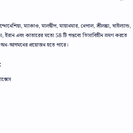
দোনেশিয়া, ম্যাকাও, মালদ্বীপ, মায়ানমার, নেপাল, শ্রীলঙ্কা, থাইল্যান্ড,
ন্ডা, ইরান এবং কাতারের মতো 58 টি গন্তব্যে ভিসাবিহীন ভ্রমণ করতে
 অন-আগমনের প্রয়োজন হতে পারে।
:
াক্সেস