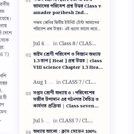
ারতীয়
আমাদের পরিবেশ প্রশ্ন উত্তর Class v
 তম
amader poribesh 2nd
হয়েছে।
summative question answer
পঞ্চম শ্রেনির দ্বিতীয় ইউনিট টেস্ট আমাদের
সেছে
পরিবেশ প্রশ্ন উত্তর। এই গুলো ভালো করে
টি দেশে
পরলেই তুমি পরীক্ষায় সব প্রশ্নের উত্তর দিতে
 থেকে
পারবে। পঞ্চম শ্রেনির দ্বিতী…
ুর:
অষ্টম শ্রেণী পরিবেশ ও বিজ্ঞান অধ্যায়
86 7)
1.3 তাপ [ Heat ] প্রশ্ন উত্তর | class
VIII science Chapter 1.3 Heat
question answer
বেশি
্বের
া,
সপ্তম শ্রেণী অধ্যায় 6 । পরিবেশের
8 টি
সজীব উপাদান এর গঠনগত বৈচিত্র ও
রাপ
কার্যগত প্রক্রিয়া | Class seven
ামেন:
life science question answer
,
অধ্যায় আলো : ক্লাস সেভেন 100%