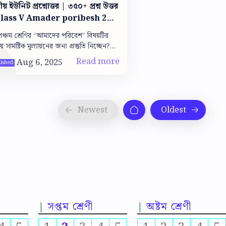
ট প্রশ্নোত্তর | ৩৫০+ প্রশ্ন উত্তর
Class V Amader poribesh 2nd
mmative note 100% Common
পঞ্চম শ্রেণির “আমাদের পরিবেশ” বিষয়টির
তীয় সামষ্টিক মূল্যায়নের জন্য প্রস্তুতি নিচ্ছেন?
লে আপনি একদম সঠিক জায়গায় এসেছেন!
নে থাকছে ৩৫০টিরও …
সপ্তম শ্রেণী
অষ্টম শ্রেণী