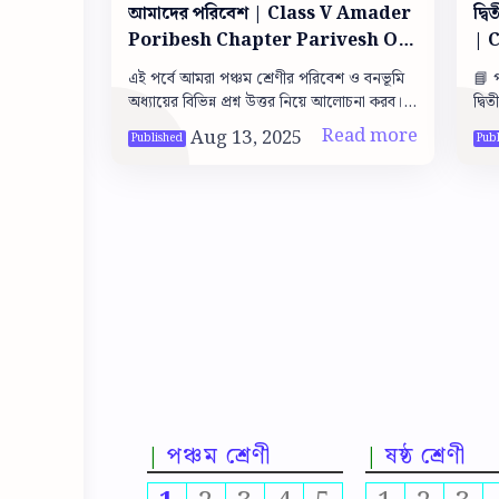
আমাদের পরিবেশ | Class V Amader
দ্বিতীয় ইউনি
Poribesh Chapter Parivesh O
| 
banabhumi
su
এই পর্বে আমরা পঞ্চম শ্রেণীর পরিবেশ ও বনভূমি
📘 
অধ্যায়ের বিভিন্ন প্রশ্ন উত্তর নিয়ে আলোচনা করব।
দ্বি
পরিবেশ ও বনভূমি ১. কি কি নিয়ে বনভূমি তৈরি
তাহ
হয়? উত্তর:…
এখা
পঞ্চম শ্রেণী
ষষ্ঠ শ্রেণী