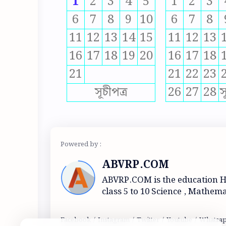
1
2
3
4
5
1
2
3
6
7
8
9
10
6
7
8
11
12
13
14
15
11
12
13
16
17
18
19
20
16
17
18
21
21
22
23
সূচীপত্র
26
27
28
স
ABVRP.COM
ABVRP.COM is the education 
class 5 to 10 Science , Mathema
and Geography.Question -ans
Mocktest and Eduactional topi